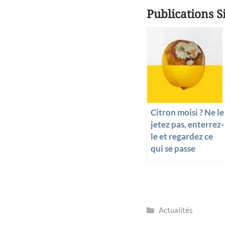
ac
nt
Publications Si
e
er
b
es
o
t
o
k
Citron moisi ? Ne le
jetez pas, enterrez-
le et regardez ce
qui se passe
Catégories
Actualités