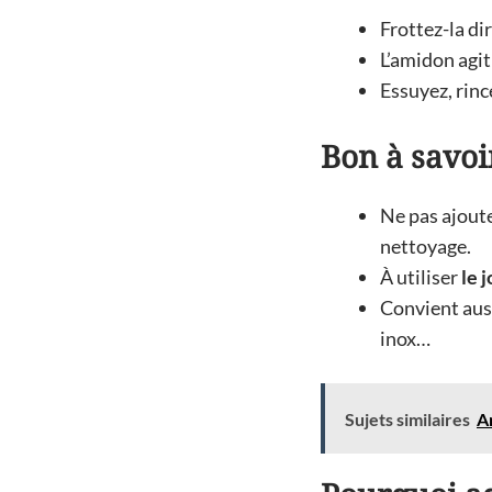
Frottez-la di
L’amidon agi
Essuyez, rince
Bon à savoi
Ne pas ajout
nettoyage.
À utiliser
le 
Convient aus
inox…
Sujets similaires
An