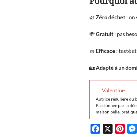
Pourquoi ad
🌿
Zéro déchet
: on 
💸
Gratuit
: pas beso
🧽
Efficace
: testé e
🏡
Adapté à un domi
Valentine
Autrice régulière du 
Passionnée par la déco
maison belle, pratiqu
F
X
Pi