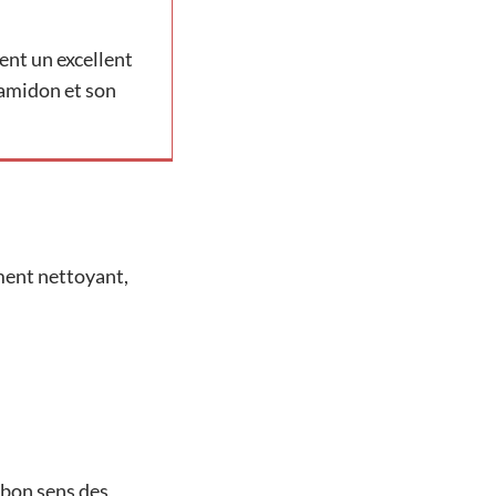
ient un excellent
n amidon et son
ment nettoyant,
e bon sens des