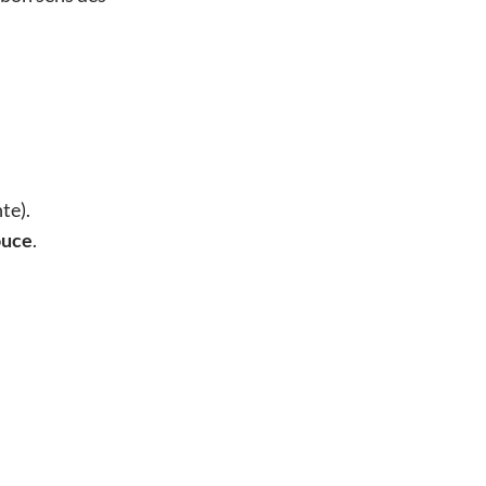
te).
ouce
.