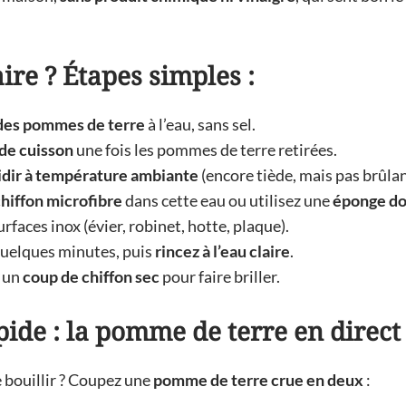
re ? Étapes simples :
 des pommes de terre
à l’eau, sans sel.
 de cuisson
une fois les pommes de terre retirées.
idir à température ambiante
(encore tiède, mais pas brûlan
hiffon microfibre
dans cette eau ou utilisez une
éponge d
rfaces inox (évier, robinet, hotte, plaque).
quelques minutes, puis
rincez à l’eau claire
.
 un
coup de chiffon sec
pour faire briller.
pide : la pomme de terre en direct
e bouillir ? Coupez une
pomme de terre crue en deux
: