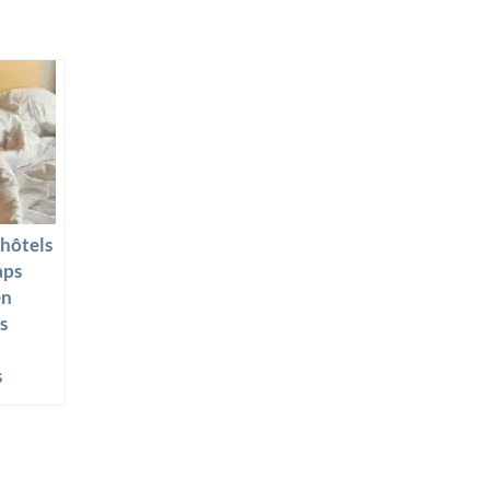
 hôtels
aps
en
s
s