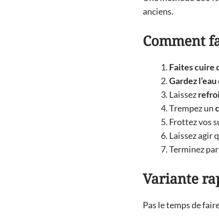
anciens.
Comment fai
Faites cuire
Gardez l’eau
Laissez
refro
Trempez un
c
Frottez vos su
Laissez agir 
Terminez par
Variante ra
Pas le temps de fair