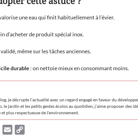
opter cette astuce ?
valorise une eau qui finit habituellement à l’évier.
in d’acheter de produit spécial inox.
t validé, même sur les tâches anciennes.
cile durable
: on nettoie mieux en consommant moins.
blog, je décrypte l’actualité avec un regard engagé en faveur du développ
, le jardin et les petits gestes écolos au quotidien, j’aime proposer des i
e et plus respectueuse de l’environnement.
M
E
C