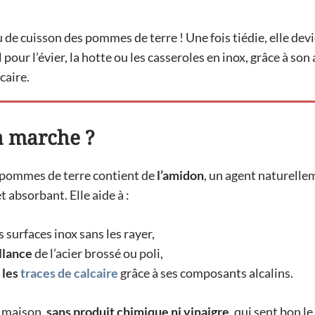
u de cuisson des pommes de terre ! Une fois tiédie, elle dev
pour l’évier, la hotte ou les casseroles en inox, grâce à so
caire.
a marche ?
s pommes de terre contient de
l’amidon
, un agent naturelle
 absorbant. Elle aide à :
s surfaces inox sans les rayer,
illance
de l’acier brossé ou poli,
 les
traces de calcaire
grâce à ses composants alcalins.
 maison,
sans produit chimique ni vinaigre
, qui sent bon l