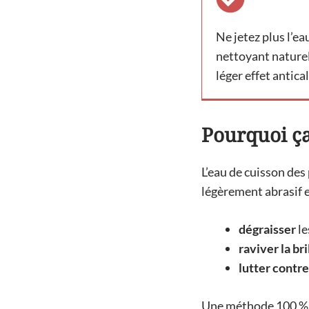
Ne jetez plus l’ea
nettoyant naturel 
léger effet antical
Pourquoi ç
L’eau de cuisson de
légèrement abrasif et
dégraisser
le
raviver la br
lutter contre
Une méthode 100 %