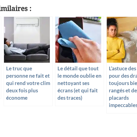
es
m
o
milaires :
se
ail
p
n
y
g
Li
er
n
k
Le truc que
Le détail que tout
L’astuce des
personne ne fait et
le monde oublie en
pour des dr
qui rend votre clim
nettoyant ses
toujours bi
deux fois plus
écrans (et qui fait
rangés et de
économe
des traces)
placards
impeccable