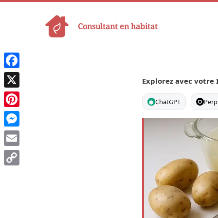
Aller
au
Consultant en habitat
contenu
Facebook
Explorez avec votre 
X
ChatGPT
Perp
Pinterest
Messenger
Email
Copy
Link