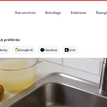
Nos services
Bricolage
Extérieur
Énerg
IA préférée:
lexity
Google AI
Claude.ai
Grok
C