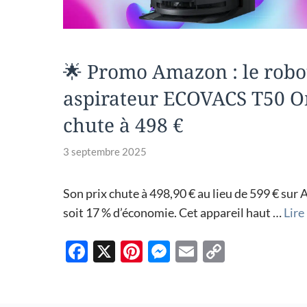
🌟 Promo Amazon : le robo
aspirateur ECOVACS T50 
chute à 498 €
3 septembre 2025
Son prix chute à 498,90 € au lieu de 599 € sur
soit 17 % d’économie. Cet appareil haut …
Lire 
F
X
Pi
M
E
C
ac
nt
es
m
o
e
er
se
ail
p