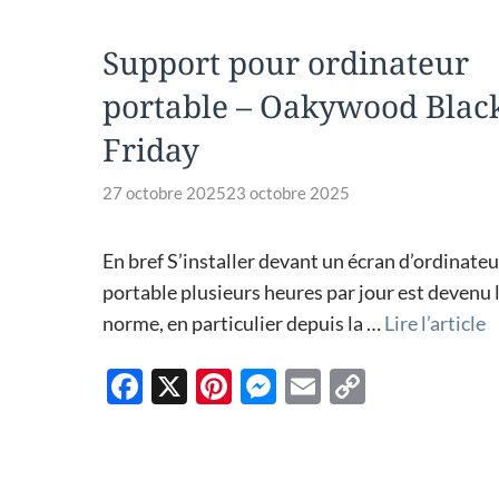
Support pour ordinateur
portable – Oakywood Blac
Friday
27 octobre 2025
23 octobre 2025
En bref S’installer devant un écran d’ordinateu
portable plusieurs heures par jour est devenu 
norme, en particulier depuis la …
Lire l’article
F
X
Pi
M
E
C
ac
nt
es
m
o
e
er
se
ail
p
b
es
n
y