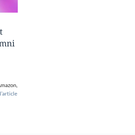
t
Omni
 Amazon,
l’article