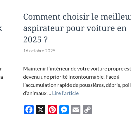
Comment choisir le meilleu
k
aspirateur pour voiture en
2025 ?
16 octobre 2025
r
Maintenir l’intérieur de votre voiture propre es
la
devenu une priorité incontournable. Face à
l’accumulation rapide de poussières, débris, poi
d’animaux …
Lire l’article
F
X
Pi
M
E
C
ac
nt
es
m
o
e
er
se
ail
p