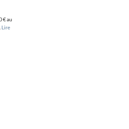
0 € au
…
Lire