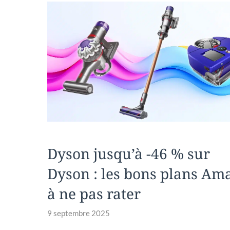
o
t
g
Li
o
er
n
k
k
Dyson jusqu’à -46 % sur
Dyson : les bons plans Am
à ne pas rater
9 septembre 2025