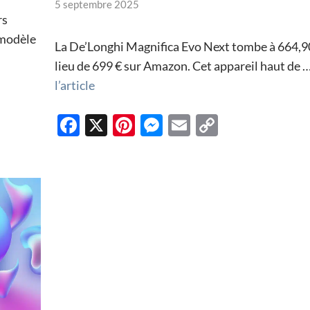
5 septembre 2025
rs
 modèle
La De’Longhi Magnifica Evo Next tombe à 664,9
lieu de 699 € sur Amazon. Cet appareil haut de 
l’article
F
X
Pi
M
E
C
ac
nt
es
m
o
e
er
se
ail
p
b
es
n
y
o
t
g
Li
o
er
n
k
k