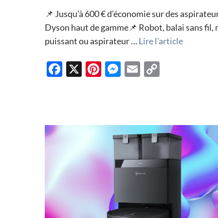
📌 Jusqu’à 600 € d’économie sur des aspirateu
Dyson haut de gamme📌 Robot, balai sans fil,
puissant ou aspirateur …
Lire l’article
F
X
Pi
M
E
C
ac
nt
es
m
o
e
er
se
ail
p
b
es
n
y
o
t
g
Li
o
er
n
k
k