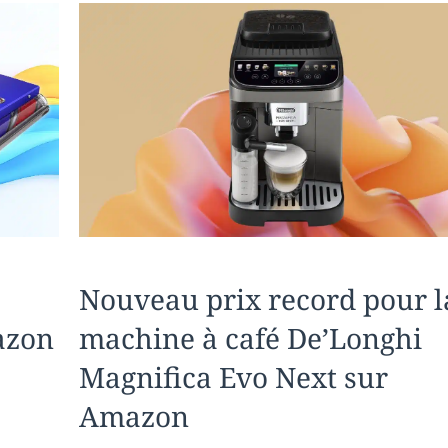
b
es
n
y
o
t
g
Li
o
er
n
k
k
Nouveau prix record pour l
azon
machine à café De’Longhi
Magnifica Evo Next sur
Amazon