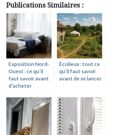
Publications Similaires :
e
er
se
ai
p
b
es
n
l
y
o
t
g
Li
o
er
n
k
k
Exposition Nord-
Écolieux : tout ce
Ouest : ce qu’il
qu’il faut savoir
faut savoir avant
avant de se lancer
d’acheter