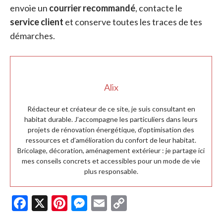
envoie un
courrier recommandé
, contacte le
service client
et conserve toutes les traces de tes
démarches.
Alix
Rédacteur et créateur de ce site, je suis consultant en
habitat durable. J’accompagne les particuliers dans leurs
projets de rénovation énergétique, d’optimisation des
ressources et d’amélioration du confort de leur habitat.
Bricolage, décoration, aménagement extérieur : je partage ici
mes conseils concrets et accessibles pour un mode de vie
plus responsable.
F
X
Pi
M
E
C
ac
nt
es
m
o