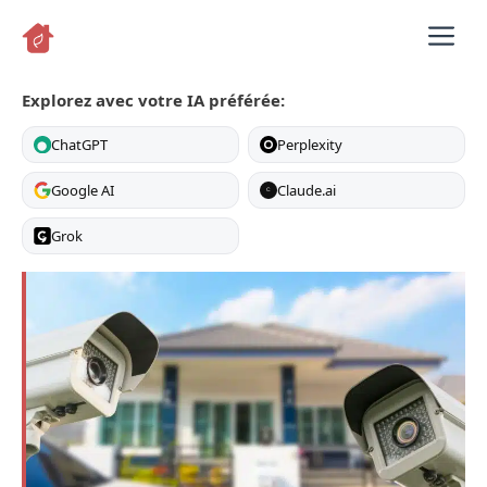
Aller
M
au
contenu
Explorez avec votre IA préférée:
ChatGPT
Perplexity
Google AI
Claude.ai
C
Grok