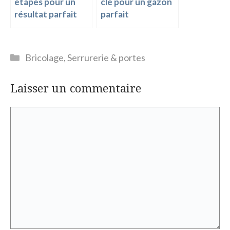
étapes pour un
clé pour un gazon
résultat parfait
parfait
Catégories
Bricolage
,
Serrurerie & portes
Laisser un commentaire
Commentaire