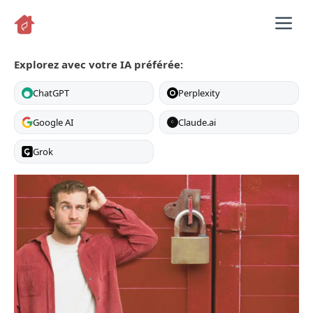
Aller
M
au
contenu
Explorez avec votre IA préférée:
ChatGPT
Perplexity
Google AI
Claude.ai
C
Grok