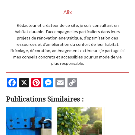
Alix
Rédacteur et créateur de ce site, je suis consultant en
habitat durable. J’accompagne les particuliers dans leurs
projets de rénovation énergétique, d’optimisation des
ressources et d’amélioration du confort de leur habitat.
Bricolage, décoration, aménagement extérieur : je partage ici
mes conseils concrets et accessibles pour un mode de vie
plus responsable.
F
X
Pi
M
E
C
ac
nt
es
m
o
Publications Similaires :
e
er
se
ai
p
b
es
n
l
y
o
t
g
Li
o
er
n