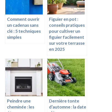
k
k
Comment ouvrir
Figuier en pot :
un cadenas sans
conseils pratiques
clé : 5 techniques
pour cultiver un
simples
figuier facilement
sur votre terrasse
en 2025
Peindre une
Dernière tonte
cheminée : les
d’automne : la date