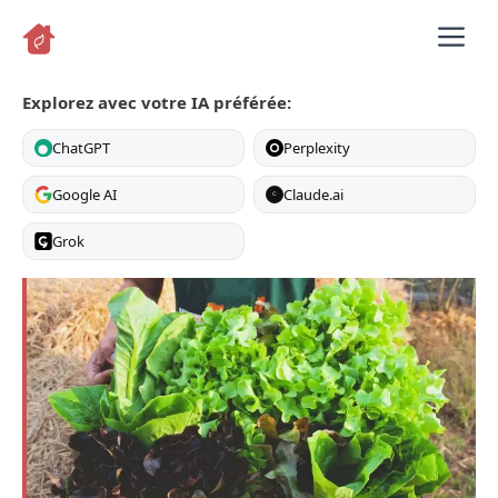
Aller
M
au
contenu
Explorez avec votre IA préférée:
ChatGPT
Perplexity
Google AI
Claude.ai
C
Grok