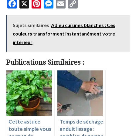
F
X
Pi
M
E
C
ac
nt
es
m
o
e
er
se
ai
p
Sujets similaires
Adieu cuisines blanches : Ces
b
es
n
l
y
couleurs transforment instantanément votre
o
t
g
Li
intérieur
o
er
n
k
k
Publications Similaires :
Cette astuce
Temps de séchage
toute simple vous
enduit lissage :