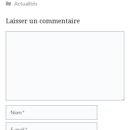
Catégories
Actualités
Laisser un commentaire
Commentaire
Nom
E-