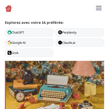
Aller
M
au
contenu
Explorez avec votre IA préférée:
ChatGPT
Perplexity
Google AI
Claude.ai
C
Grok