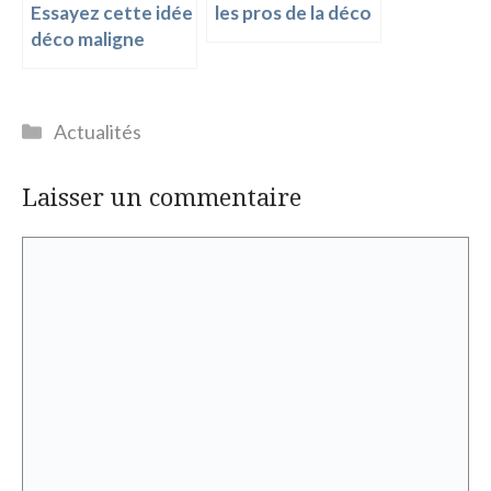
Essayez cette idée
les pros de la déco
déco maligne
Catégories
Actualités
Laisser un commentaire
Commentaire