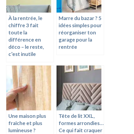
k
k
À la rentrée, le
Marre du bazar ? 5
chiffre 3 fait
idées simples pour
toute la
réorganiser ton
différence en
garage pour la
déco – le reste,
rentrée
c’est inutile
Une maison plus
Tête de lit XXL,
fraîche et plus
formes arrondies…
lumineuse ?
Ce qui fait craquer