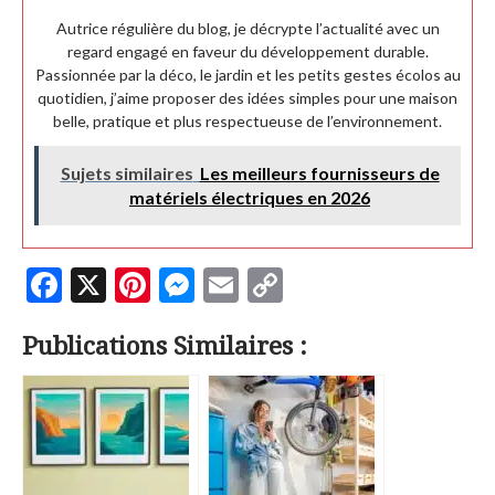
Autrice régulière du blog, je décrypte l’actualité avec un
regard engagé en faveur du développement durable.
Passionnée par la déco, le jardin et les petits gestes écolos au
quotidien, j’aime proposer des idées simples pour une maison
belle, pratique et plus respectueuse de l’environnement.
Sujets similaires
Les meilleurs fournisseurs de
matériels électriques en 2026
F
X
Pi
M
E
C
ac
nt
es
m
o
Publications Similaires :
e
er
se
ai
p
b
es
n
l
y
o
t
g
Li
o
er
n