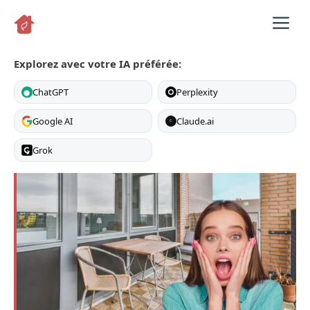
Aller
M
au
contenu
Explorez avec votre IA préférée:
ChatGPT
Perplexity
Google AI
Claude.ai
C
Grok