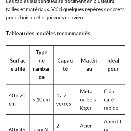
Les tables suspendues se déclinent en plusieurs
tailles et matériaux. Voici quelques repères concrets
pour choisir celle qui vous convient :
Tableau des modèles recommandés
Type
Surfac
de
Capaci
Matéri
Idéal
e utile
rambar
té
au
pour
de
Métal
Coin
40 × 20
1 à 2
< 10 cm
ou bois
café
cm
verres
léger
rapide
Apéritif
2
Acier
60 × 45
jusqu’à
ou