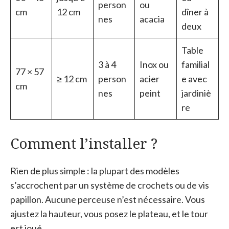
person
ou
cm
12 cm
dîner à
nes
acacia
deux
Table
3 à 4
Inox ou
familial
77 × 57
≥ 12 cm
person
acier
e avec
cm
nes
peint
jardiniè
re
Comment l’installer ?
Rien de plus simple : la plupart des modèles
s’accrochent par un système de crochets ou de vis
papillon. Aucune perceuse n’est nécessaire. Vous
ajustez la hauteur, vous posez le plateau, et le tour
est joué.