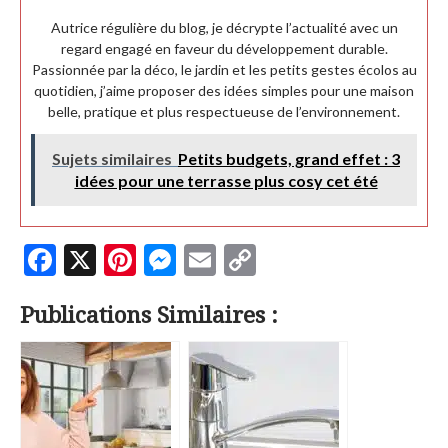
Autrice régulière du blog, je décrypte l’actualité avec un
regard engagé en faveur du développement durable.
Passionnée par la déco, le jardin et les petits gestes écolos au
quotidien, j’aime proposer des idées simples pour une maison
belle, pratique et plus respectueuse de l’environnement.
Sujets similaires
Petits budgets, grand effet : 3
idées pour une terrasse plus cosy cet été
F
X
Pi
M
E
C
ac
nt
es
m
o
Publications Similaires :
e
er
se
ai
p
b
es
n
l
y
o
t
g
Li
o
er
n