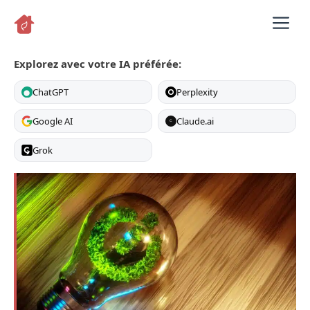
Aller
M
au
contenu
Explorez avec votre IA préférée:
ChatGPT
Perplexity
Google AI
Claude.ai
C
Grok