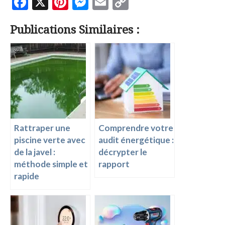
F
X
Pi
M
E
C
ac
nt
es
m
o
Publications Similaires :
e
er
se
ai
p
b
es
n
l
y
o
t
g
Li
o
er
n
k
k
Rattraper une
Comprendre votre
piscine verte avec
audit énergétique :
de la javel :
décrypter le
méthode simple et
rapport
rapide