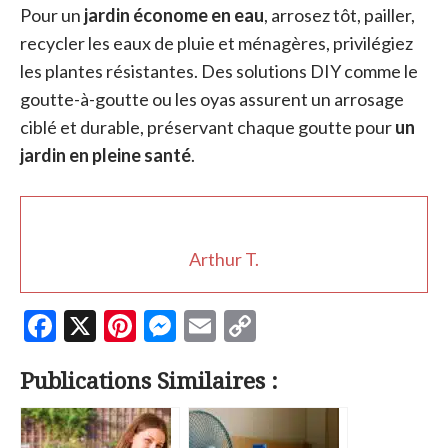
Pour un
jardin économe en eau
, arrosez tôt, pailler,
recycler les eaux de pluie et ménagères, privilégiez
les plantes résistantes. Des solutions DIY comme le
goutte-à-goutte ou les oyas assurent un arrosage
ciblé et durable, préservant chaque goutte pour
un
jardin en pleine santé
.
Arthur T.
F
X
Pi
M
E
C
ac
nt
es
m
o
Publications Similaires :
e
er
se
ai
p
b
es
n
l
y