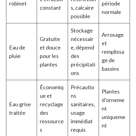
robinet
période
constant
s, calcaire
normale
possible
Stockage
Arrosage
Gratuite
nécessair
et
Eau de
et douce
e, dépend
remplissa
pluie
pour les
des
ge de
plantes
précipitati
bassins
ons
Économiq
Précautio
Plantes
ue et
ns
d’orneme
Eau grise
recyclage
sanitaires,
nt
traitée
des
usage
uniqueme
ressource
immédiat
nt
s
requis