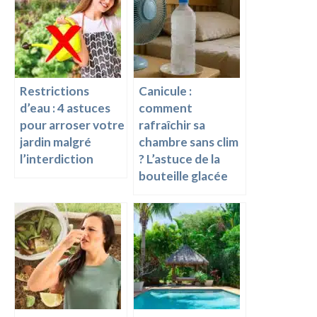
o
t
g
Li
o
er
n
k
k
Restrictions
Canicule :
d’eau : 4 astuces
comment
pour arroser votre
rafraîchir sa
jardin malgré
chambre sans clim
l’interdiction
? L’astuce de la
bouteille glacée