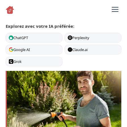
Aller
M
au
contenu
Explorez avec votre IA préférée:
ChatGPT
Perplexity
Google AI
Claude.ai
C
Grok