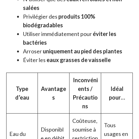
salées
Privilégier des
produits 100%
biodégradables
Utiliser immédiatement pour
éviter les
bactéries
Arroser
uniquement au pied des plantes
Éviter les
eaux grasses de vaisselle
Inconvéni
Type
Avantage
ents /
Idéal
d’eau
s
Précautio
pour…
ns
Coûteuse,
Tous
Disponibl
soumise à
Eau du
usages en
e en débit
restriction