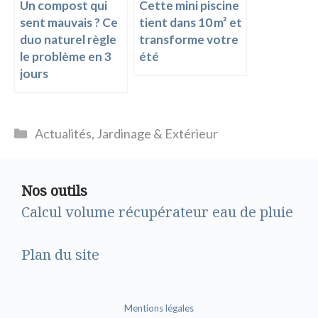
Un compost qui
Cette mini piscine
sent mauvais ? Ce
tient dans 10 m² et
duo naturel règle
transforme votre
le problème en 3
été
jours
Catégories
Actualités
,
Jardinage & Extérieur
Nos outils
Calcul volume récupérateur eau de pluie
Plan du site
Mentions légales