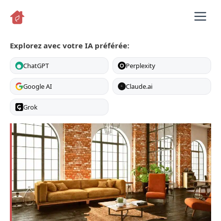
Aller
M
au
contenu
Explorez avec votre IA préférée:
ChatGPT
Perplexity
Google AI
Claude.ai
C
Grok