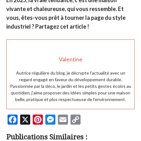
En 2025, la vraie tendance, c’est une maison
vivante et chaleureuse, qui vous ressemble. Et
vous, êtes-vous prêt à tourner la page du style
industriel ? Partagez cet article !
Valentine
Autrice régulière du blog, je décrypte l’actualité avec un
regard engagé en faveur du développement durable.
Passionnée par la déco, le jardin et les petits gestes écolos au
quotidien, j’aime proposer des idées simples pour une maison
belle, pratique et plus respectueuse de l’environnement.
F
X
Pi
M
E
C
ac
nt
es
m
o
Publications Similaires :
e
er
se
ai
p