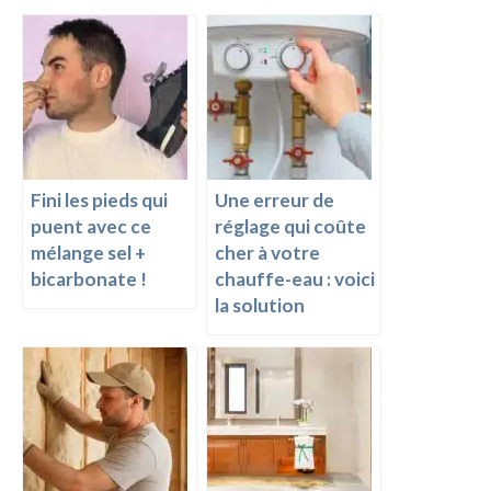
b
es
n
l
y
o
t
g
Li
o
er
n
k
k
Fini les pieds qui
Une erreur de
puent avec ce
réglage qui coûte
mélange sel +
cher à votre
bicarbonate !
chauffe-eau : voici
la solution