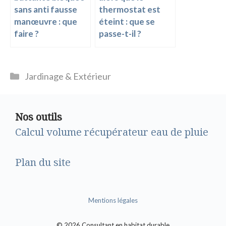
sans anti fausse
thermostat est
manœuvre : que
éteint : que se
faire ?
passe-t-il ?
Catégories
Jardinage & Extérieur
Nos outils
Calcul volume récupérateur eau de pluie
Plan du site
Mentions légales
© 2026 Consultant en habitat durable