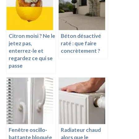
o
er
n
k
k
Citron moisi ? Ne le
Béton désactivé
jetez pas,
raté : que faire
enterrez-le et
concrètement ?
regardez ce qui se
passe
Fenêtre oscillo-
Radiateur chaud
battante bloquée
alors que le