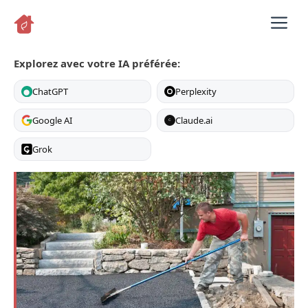
Aller
M
au
contenu
Explorez avec votre IA préférée:
ChatGPT
Perplexity
Google AI
Claude.ai
C
Grok