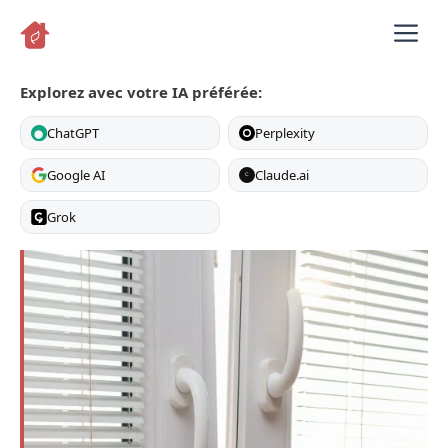
Aller
M
au
contenu
Explorez avec votre IA préférée:
ChatGPT
Perplexity
Google AI
Claude.ai
C
Grok