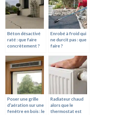
o
t
g
Li
o
er
n
k
k
Béton désactivé
Enrobé à froid qui
raté : que faire
ne durcit pas : que
concrètement ?
faire ?
Poser une grille
Radiateur chaud
d’aération sur une
alors que le
fenêtre en bois : le
thermostat est