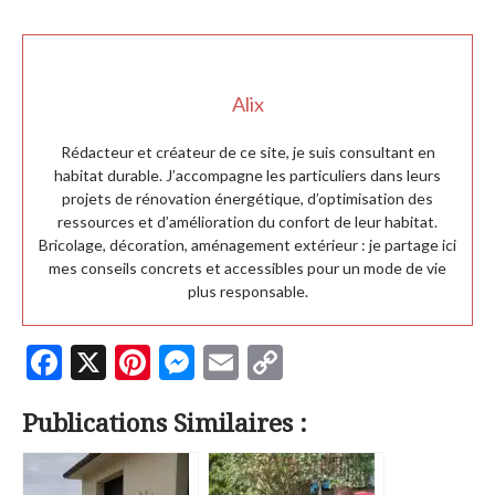
Alix
Rédacteur et créateur de ce site, je suis consultant en
habitat durable. J’accompagne les particuliers dans leurs
projets de rénovation énergétique, d’optimisation des
ressources et d’amélioration du confort de leur habitat.
Bricolage, décoration, aménagement extérieur : je partage ici
mes conseils concrets et accessibles pour un mode de vie
plus responsable.
F
X
Pi
M
E
C
ac
nt
es
m
o
Publications Similaires :
e
er
se
ai
p
b
es
n
l
y