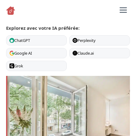
Aller
M
au
contenu
Explorez avec votre IA préférée:
ChatGPT
Perplexity
Google AI
Claude.ai
C
Grok