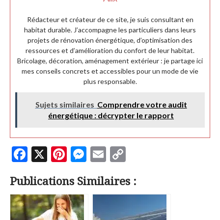
Rédacteur et créateur de ce site, je suis consultant en
habitat durable. J’accompagne les particuliers dans leurs
projets de rénovation énergétique, d’optimisation des
ressources et d’amélioration du confort de leur habitat.
Bricolage, décoration, aménagement extérieur : je partage ici
mes conseils concrets et accessibles pour un mode de vie
plus responsable.
Sujets similaires
Comprendre votre audit
énergétique : décrypter le rapport
F
X
Pi
M
E
C
ac
nt
es
m
o
Publications Similaires :
e
er
se
ai
p
b
es
n
l
y
o
t
g
Li