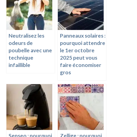
o
er
n
k
k
Neutralisez les
Panneaux solaires :
odeurs de
pourquoi attendre
poubelle avec une
le 1er octobre
technique
2025 peut vous
infaillible
faire économiser
gros
Senseo : pourquoi
Zellige : pourquoi