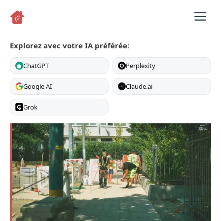
Aller
M
au
contenu
Explorez avec votre IA préférée:
ChatGPT
Perplexity
Google AI
Claude.ai
C
Grok