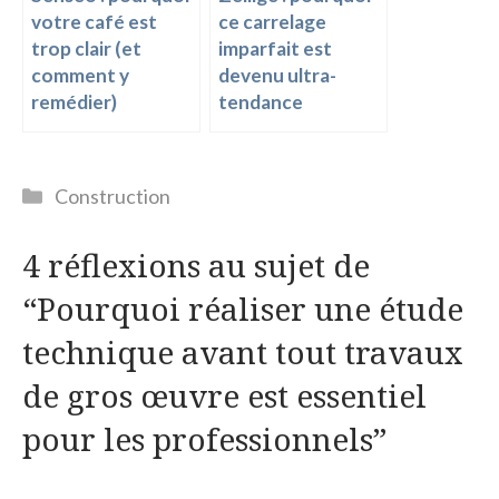
votre café est
ce carrelage
trop clair (et
imparfait est
comment y
devenu ultra-
remédier)
tendance
Catégories
Construction
4 réflexions au sujet de
“Pourquoi réaliser une étude
technique avant tout travaux
de gros œuvre est essentiel
pour les professionnels”