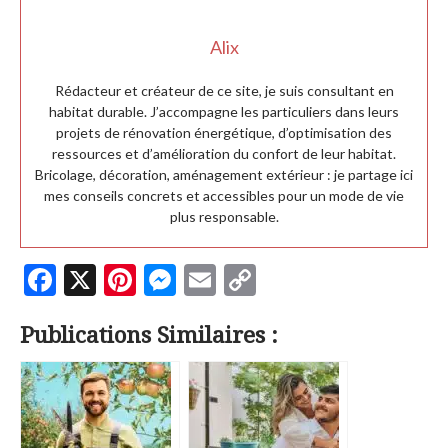
Alix
Rédacteur et créateur de ce site, je suis consultant en
habitat durable. J’accompagne les particuliers dans leurs
projets de rénovation énergétique, d’optimisation des
ressources et d’amélioration du confort de leur habitat.
Bricolage, décoration, aménagement extérieur : je partage ici
mes conseils concrets et accessibles pour un mode de vie
plus responsable.
F
X
Pi
M
E
C
ac
nt
es
m
o
Publications Similaires :
e
er
se
ai
p
b
es
n
l
y
o
t
g
Li
o
er
n