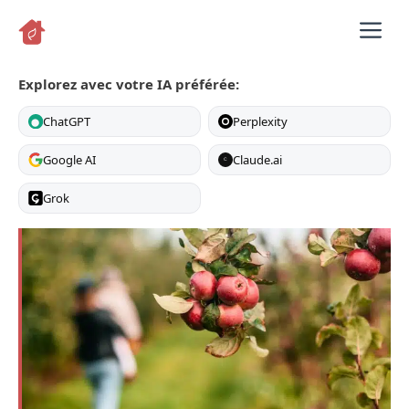
Aller
M
au
contenu
Explorez avec votre IA préférée:
ChatGPT
Perplexity
Google AI
Claude.ai
C
Grok