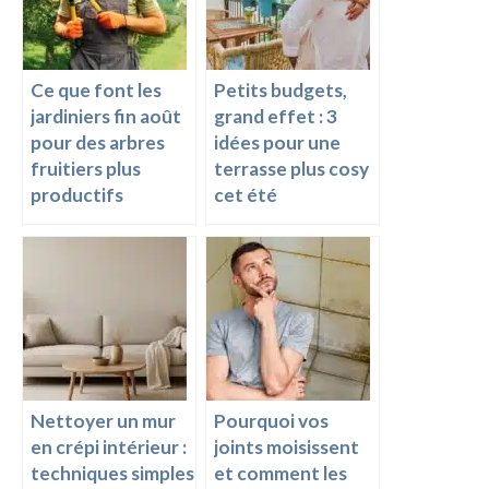
k
k
Ce que font les
Petits budgets,
jardiniers fin août
grand effet : 3
pour des arbres
idées pour une
fruitiers plus
terrasse plus cosy
productifs
cet été
Nettoyer un mur
Pourquoi vos
en crépi intérieur :
joints moisissent
techniques simples
et comment les