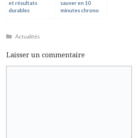
et résultats
sauver en 10
durables
minutes chrono
Catégories
Actualités
Laisser un commentaire
Commentaire