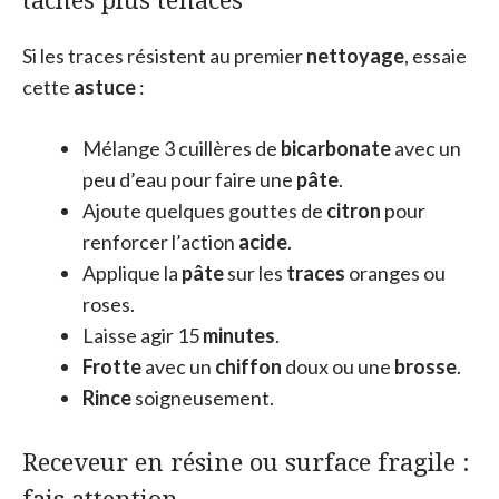
Si les traces résistent au premier
nettoyage
, essaie
cette
astuce
:
Mélange 3 cuillères de
bicarbonate
avec un
peu d’eau pour faire une
pâte
.
Ajoute quelques gouttes de
citron
pour
renforcer l’action
acide
.
Applique la
pâte
sur les
traces
oranges ou
roses.
Laisse agir 15
minutes
.
Frotte
avec un
chiffon
doux ou une
brosse
.
Rince
soigneusement.
Receveur en résine ou surface fragile :
fais attention