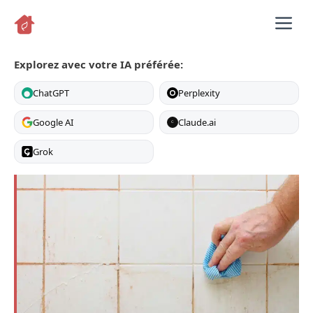
Aller
M
au
contenu
Explorez avec votre IA préférée:
ChatGPT
Perplexity
Google AI
Claude.ai
C
Grok