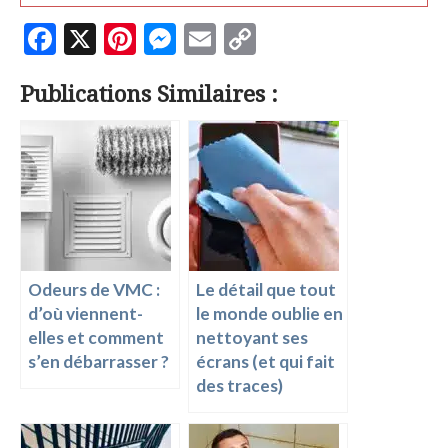
F
X
Pi
M
E
C
ac
nt
es
m
o
Publications Similaires :
e
er
se
ai
p
b
es
n
l
y
o
t
g
Li
o
er
n
k
k
Odeurs de VMC :
Le détail que tout
d’où viennent-
le monde oublie en
elles et comment
nettoyant ses
s’en débarrasser ?
écrans (et qui fait
des traces)