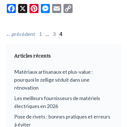
F
X
Pi
M
E
C
ac
nt
es
m
o
e
er
se
ai
p
b
es
n
l
y
Page
Page
Page
←
précédent
1
…
3
4
o
t
g
Li
o
er
n
Articles récents
k
k
Matériaux artisanaux et plus-value :
pourquoi le zellige séduit dans une
rénovation
Les meilleurs fournisseurs de matériels
électriques en 2026
Pose de rivets : bonnes pratiques et erreurs
à éviter