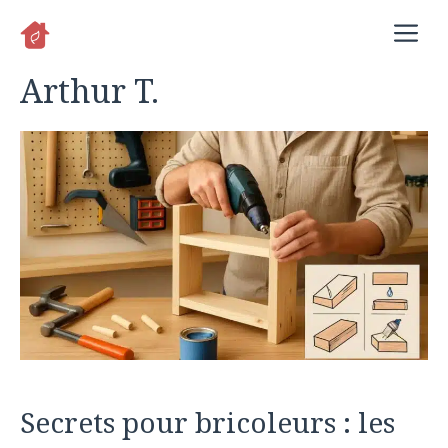
Aller
M
au
contenu
Arthur T.
Secrets pour bricoleurs : les