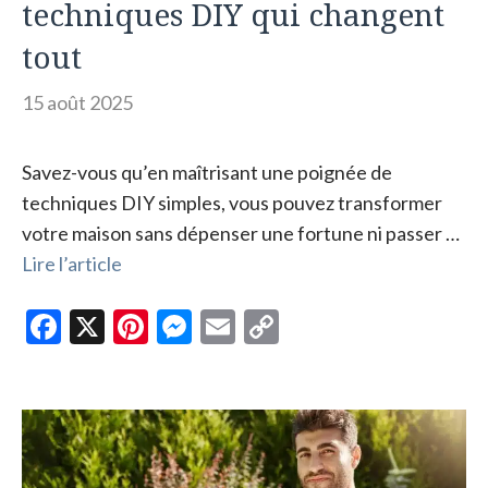
techniques DIY qui changent
tout
15 août 2025
Savez-vous qu’en maîtrisant une poignée de
techniques DIY simples, vous pouvez transformer
votre maison sans dépenser une fortune ni passer …
Lire l’article
F
X
Pi
M
E
C
ac
nt
es
m
o
e
er
se
ai
p
b
es
n
l
y
o
t
g
Li